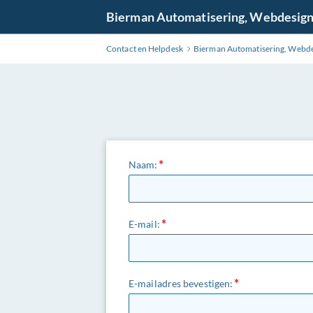
Ga
Bierman Automatisering, Webdesig
naar
hoofdinhoud
Contact en Helpdesk
Bierman Automatisering, Webd
Naam:
E-mail:
E-mailadres bevestigen: